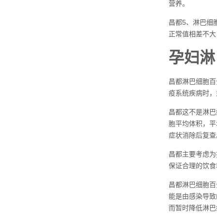
营养。
昌都5、淋巴细
正常值相差不大
孕妇淋
昌都淋巴细胞百
疫系统疾病时，
昌都这不是淋巴
胞平均体积，平
症状消除后复查
昌都主要考虑为
保证合理的饮食
昌都淋巴细胞百
能是由感染导致
而暂时降低淋巴