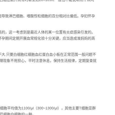
而导致淋巴细胞、嗜酸性粒细胞的百分相对比偏低。孕妇怀孕
高的，这一考虑到是最近人体的某一位置有炎症感染引发的。
 怀孕期间定期开展血常规化验十分关键，应当造成准妈妈的高
不大.只要白细胞红细胞血红蛋白血小板在正常范围一般问题不
理现象不用担心，平时注意休息，保持生活规律，定期复查就
值为1100/μl（300~1300/μl），其他主要T细胞亚群
事 淋巴细胞白细胞的一种。