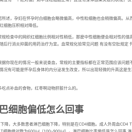
您所述，孕妇在怀孕时白细胞会略微偏高，中性粒细胞也会稍微偏高。从
红细胞压积相对降低。
常规检查中的网织红细胞比例相对性稍低，那麼中性细胞便会相对性的值
随后行消炎抑菌的用药治疗为宜。血常规化验常见问题 有没有空肚规定
根据你现在的情况一般来说查血，常规的主要指标都在正常范围应该问题
情况有可能是怀孕后身体的内分泌发生改变，所以出现轻微的升高这是生
多吃点补血的食物，红枣啊动物肝脏什么的。
巴细胞偏低怎么回事
下降，大多数患者淋巴细胞下降，特别是在CD4细胞。成人外周血CD4 T细胞平均
）T细胞绝对数为600/μl（100~900/μl）。淋巴细胞比率偏低是怎么回