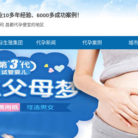
业10多年经验、
6000
多成功案例！
司 昌都代孕便宜的地区
际生殖集团
代孕新闻
代孕案例
城