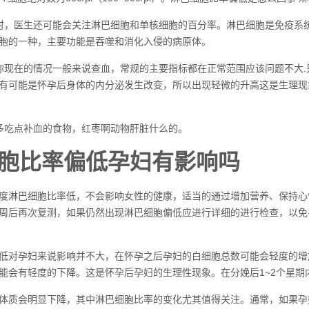
时，医生还可能会关注淋巴细胞和单核细胞的百分率。淋巴细胞是免疫系
胞的一种，主要功能是吞噬和消化入侵的病原体。
你现在的情况一般来说查血，常规的主要指标都在正常范围应该问题不大
有可能是怀孕后身体的内分泌发生改变，所以出现轻微的升高这是生理现
多吃点补血的食物，红枣啊动物肝脏什么的。
胞比率偏低孕妇有影响吗
度淋巴细胞比率低，不会影响女性的健康，适当的通过增加营养、保持心
周后再次复测，如果仍然出现淋巴细胞偏低应进行详细的进行检查，以免
低对孕妇来说影响并不大，在怀孕之后孕妇的白细胞总数可能会轻度的增
能会有轻度的下降。这是怀孕后孕妇的生理性现象。在分娩后1~2个星期
体质会明显下降，其中淋巴细胞比率的变化尤其值得关注。通常，如果孕