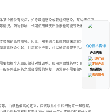
体某个部位有炎症，如呼吸道感染或软组织感染。某些疾病的
等情况。药物影响：长期使用糖皮质激素也可能导致淋巴细胞
传染病的急性期等。因此，需要结合具体的临床症状和其他血
QQ技术咨询
QQ技术咨询
微病毒感染引起，且症状不严重，可以通过调整生活习惯来改
产品咨询
产品咨询
需要根据个人原因做针对性调整。服用刺激性药物：如果目前
一般在停止用药之后会慢慢的恢复，通常是不需要做特殊调
售后服务
售后服务
病等。白细胞偏高的定义，应该联系中性粒细胞来一起观察。
总数升高有时甚至达20×109/L一般也不能说明有什么问