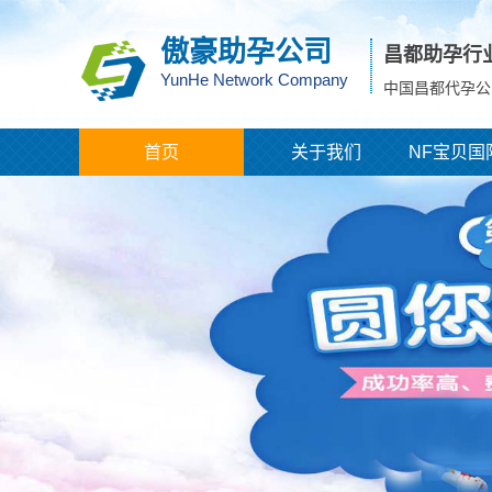
傲豪助孕公司
昌都助孕行
YunHe Network Company
中国昌都代孕公
首页
关于我们
NF宝贝国