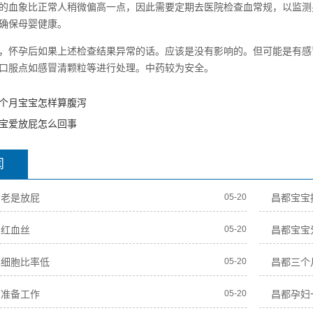
的血象比正常人稍微偏高一点，因此需要定期去医院检查血常规，以监测
确保母婴健康。
，怀孕后如果上述检查结果异常的话。应该是没有影响的。但可能是有感
口服点如感冒清颗粒等进行处理。中药较为安全。
个月宝宝怎样算腹泻
宝爱放屁怎么回事
闻
期老是放屁
05-20
昌都宝宝
角红血丝
05-20
昌都宝宝
巴细胞比率低
05-20
昌都三个
的准备工作
05-20
昌都孕妇