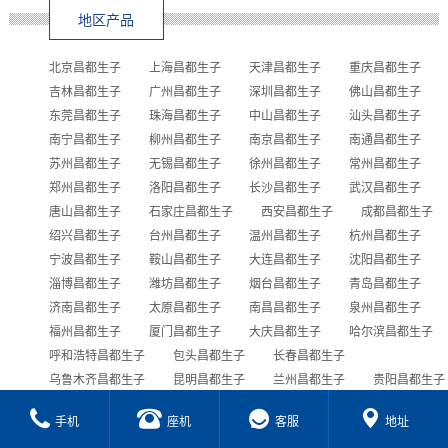
地区产品
北京昌都生子
上海昌都生子
天津昌都生子
重庆昌都生子
吉林昌都生子
广州昌都生子
深圳昌都生子
佛山昌都生子
东莞昌都生子
珠海昌都生子
中山昌都生子
汕头昌都生子
南宁昌都生子
柳州昌都生子
南京昌都生子
南通昌都生子
苏州昌都生子
无锡昌都生子
徐州昌都生子
常州昌都生子
郑州昌都生子
洛阳昌都生子
长沙昌都生子
武汉昌都生子
唐山昌都生子
石家庄昌都生子
西安昌都生子
成都昌都生子
绍兴昌都生子
台州昌都生子
温州昌都生子
杭州昌都生子
宁波昌都生子
鞍山昌都生子
大连昌都生子
沈阳昌都生子
淄博昌都生子
潍坊昌都生子
烟台昌都生子
青岛昌都生子
济南昌都生子
太原昌都生子
南昌昌都生子
泉州昌都生子
福州昌都生子
厦门昌都生子
大庆昌都生子
哈尔滨昌都生子
呼和浩特昌都生子
包头昌都生子
长春昌都生子
乌鲁木齐昌都生子
昆明昌都生子
兰州昌都生子
贵阳昌都生子
合肥昌都生子
西宁昌都生子
海口昌都生子
手机
座机
客服
地址