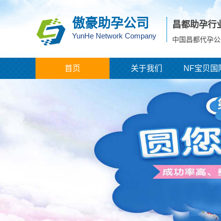
傲豪助孕公司
昌都助孕行
YunHe Network Company
中国昌都代孕公
首页
关于我们
NF宝贝国