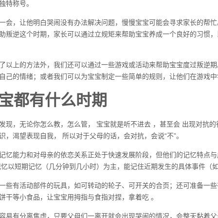
独特称号。
一会，让他明白哭闹没有办法解决问题，慢慢宝宝可能会寻求家长的帮忙
助叛逆这个时期，家长可以通过立规矩来帮助宝宝养成一个良好的习惯，
了以上的方法外，我们还可以通过一些游戏或活动来帮助宝宝度过叛逆期
自己的情绪；或者我们可以为宝宝制定一些简单的规则，让他们在游戏中
宝都有什么时期
发现，无论你怎么教，怎么管， 宝宝就是听不进去 ，甚至会 出现对抗的
识，渴望表现自我， 所以对于父母的话，会对抗，会说“不”。
记忆能力和对母亲的依恋关系正处于快速发展阶段，但他们的记忆特点与
记忆以短期记忆（几分钟到几小时）为主，能记住近期发生的具体事件（
一些有活动部件的玩具，如可转动的轮子、可开关的合页；还可准备一些
饼干等小食品，让宝宝用拇指与食指对捏，拿着吃 。
容易有分离焦虑，只要父母们一离开就会出现哭闹的情况，会整天黏着父