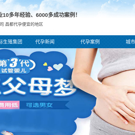
业10多年经验、
6000
多成功案例！
司 昌都代孕便宜的地区
际生殖集团
代孕新闻
代孕案例
城