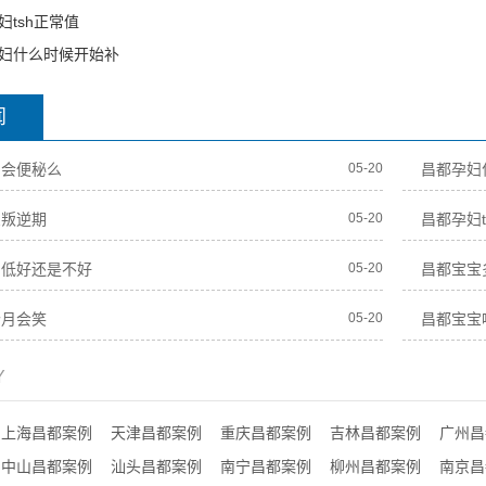
妇tsh正常值
妇什么时候开始补
闻
期会便秘么
05-20
昌都孕妇
宝叛逆期
05-20
昌都孕妇t
的低好还是不好
05-20
昌都宝宝
个月会笑
05-20
昌都宝宝
Y
上海昌都案例
天津昌都案例
重庆昌都案例
吉林昌都案例
广州昌
中山昌都案例
汕头昌都案例
南宁昌都案例
柳州昌都案例
南京昌