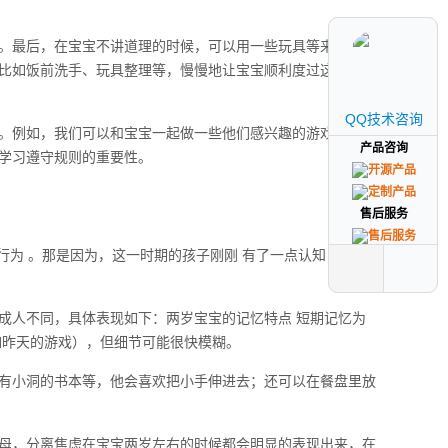
。最后，在宝宝不讲道理的时候，可以用一些玩具等来转移孩
比如饭前洗手、玩具整理等，慢慢地让宝宝顺利度过这个叛逆
QQ技术咨询
QQ技术咨询
。例如，我们可以和宝宝一起做一些他们感兴趣的游戏，让他
产品咨询
产品咨询
学习遵守规则的重要性。
售后服务
售后服务
行为 。那是因为，这一时期的孩子刚刚 有了一点认知 ，形成
成人不同，具体表现如下：两岁宝宝的记忆特点 短期记忆为
如昨天的游戏），但细节可能很快模糊。
有小洞的书本等，他会喜欢把小手伸进去；还可以在餐盘里放
母，分离焦虑在宝宝两岁左右的时候都会明显的表现出来，在