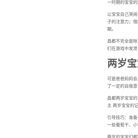
一时期的宝宝的
让宝宝自己哭闹
子的注意力；借
期。
昌都不完全是除
们在游戏中发泄
两岁宝
可是爸爸妈妈会
了一定的自我意
昌都两岁宝宝的
主 两岁宝宝的
引导技巧：准备
一些葡萄干、小
两岁的宝宝们都