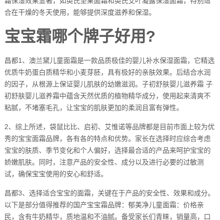
霜保湿效果显著，如英氏坚果面霜和英氏艾叶凝露保湿面霜，特别适
合在干燥的冬天使用，能够提供深度滋养和保湿。
宝宝霜哪个牌子好用?
昌都1、澳兰黛儿童面霜是一款品质极佳的婴儿补水保湿面霜，它精选
优质牛奶蛋白质精华和小麦芽胚，具有极好的亲肤效果。后结合水润
的因子，从根源上保证婴儿肌肤的幼嫩滋润。子初舒肤婴儿滋养霜 子
初舒肤婴儿滋养霜中蕴含天然优质的植物精华成分，使用起来清爽不
粘腻，不堵塞毛孔，让宝宝的肌肤更加的柔润且富有弹性。
2、综上所述，袋鼠比比、启初、艾惟诺等品牌都是目前市面上较为优
秀的宝宝面霜品牌，各有各的特点和优势。家长在选择时应综合考虑
宝宝的肤质、季节变化和个人偏好，选择最合适的产品来呵护宝宝的
娇嫩肌肤。同时，注意产品的安全性、成分以及进行必要的过敏测
试，确保宝宝使用的安心和舒适。
昌都3、选择适合宝宝的面霜，关键在于产品的安全性、效果和成分。
以下是部分值得推荐的国产宝宝霜品牌：郁美净儿童面霜：价格亲
民，含有牛奶精华，质地温和不油腻。备受家长们青睐，销量高，口