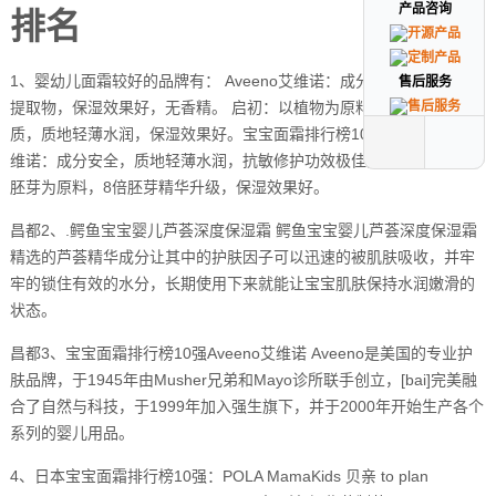
产品咨询
产品咨询
排名
1、婴幼儿面霜较好的品牌有： Aveeno艾维诺：成分温和，主打燕麦
售后服务
售后服务
提取物，保湿效果好，无香精。 启初：以植物为原料，不含刺激性物
质，质地轻薄水润，保湿效果好。宝宝面霜排行榜10强： Aveeno艾
维诺：成分安全，质地轻薄水润，抗敏修护功效极佳。 启初：以大米
胚芽为原料，8倍胚芽精华升级，保湿效果好。
昌都2、.鳄鱼宝宝婴儿芦荟深度保湿霜 鳄鱼宝宝婴儿芦荟深度保湿霜
精选的芦荟精华成分让其中的护肤因子可以迅速的被肌肤吸收，并牢
牢的锁住有效的水分，长期使用下来就能让宝宝肌肤保持水润嫩滑的
状态。
昌都3、宝宝面霜排行榜10强Aveeno艾维诺 Aveeno是美国的专业护
肤品牌，于1945年由Musher兄弟和Mayo诊所联手创立，[bai]完美融
合了自然与科技，于1999年加入强生旗下，并于2000年开始生产各个
系列的婴儿用品。
4、日本宝宝面霜排行榜10强：POLA MamaKids 贝亲 to plan