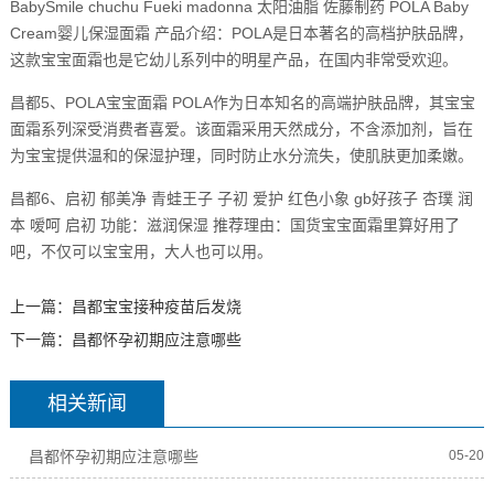
BabySmile chuchu Fueki madonna 太阳油脂 佐藤制药 POLA Baby
Cream婴儿保湿面霜 产品介绍：POLA是日本著名的高档护肤品牌，
这款宝宝面霜也是它幼儿系列中的明星产品，在国内非常受欢迎。
昌都5、POLA宝宝面霜 POLA作为日本知名的高端护肤品牌，其宝宝
面霜系列深受消费者喜爱。该面霜采用天然成分，不含添加剂，旨在
为宝宝提供温和的保湿护理，同时防止水分流失，使肌肤更加柔嫩。
昌都6、启初 郁美净 青蛙王子 子初 爱护 红色小象 gb好孩子 杏璞 润
本 嗳呵 启初 功能：滋润保湿 推荐理由：国货宝宝面霜里算好用了
吧，不仅可以宝宝用，大人也可以用。
上一篇：
昌都宝宝接种疫苗后发烧
下一篇：
昌都怀孕初期应注意哪些
相关新闻
昌都怀孕初期应注意哪些
05-20