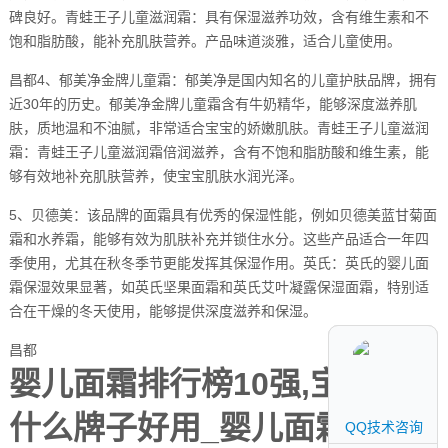
碑良好。青蛙王子儿童滋润霜：具有保湿滋养功效，含有维生素和不
饱和脂肪酸，能补充肌肤营养。产品味道淡雅，适合儿童使用。
昌都4、郁美净金牌儿童霜：郁美净是国内知名的儿童护肤品牌，拥有
近30年的历史。郁美净金牌儿童霜含有牛奶精华，能够深度滋养肌
肤，质地温和不油腻，非常适合宝宝的娇嫩肌肤。青蛙王子儿童滋润
霜：青蛙王子儿童滋润霜倍润滋养，含有不饱和脂肪酸和维生素，能
够有效地补充肌肤营养，使宝宝肌肤水润光泽。
5、贝德美：该品牌的面霜具有优秀的保湿性能，例如贝德美蓝甘菊面
霜和水养霜，能够有效为肌肤补充并锁住水分。这些产品适合一年四
季使用，尤其在秋冬季节更能发挥其保湿作用。英氏：英氏的婴儿面
霜保湿效果显著，如英氏坚果面霜和英氏艾叶凝露保湿面霜，特别适
合在干燥的冬天使用，能够提供深度滋养和保湿。
昌都
婴儿面霜排行榜10强,宝宝面霜
什么牌子好用_婴儿面霜十大
QQ技术咨询
QQ技术咨询